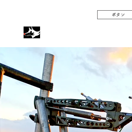
tokyowolf2018@gmail.com
ボタン
TOKKI WOLF