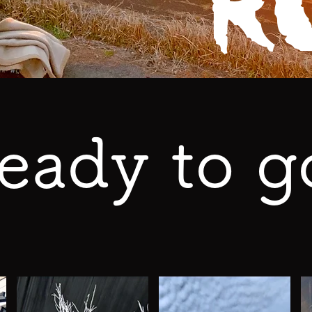
​R
Ready to g