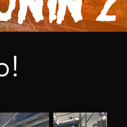
ONIN 2
o!