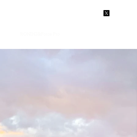
er
JIB
RONIN2&Force Pro
Scissors crane
GT300