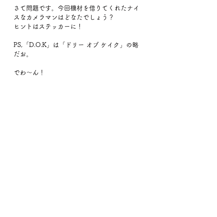
さて問題です。今回機材を借りてくれたナイ
スなカメラマンはどなたでしょう？
ヒントはステッカーに！
PS,「D.O.K」は「ドリー オブ ケイク」の略
だお。
でわ〜ん！