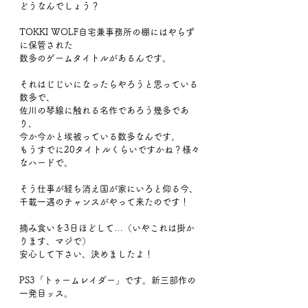
どうなんでしょう？
TOKKI WOLF自宅兼事務所の棚にはやらず
に保管された
数多のゲームタイトルがあるんです。
それはじじいになったらやろうと思っている
数多で、
佐川の琴線に触れる名作であろう幾多であ
り、
今か今かと埃被っている数多なんです。
もうすでに20タイトルくらいですかね？様々
なハードで。
そう仕事が経ち消え国が家にいろと仰る今、
千載一遇のチャンスがやって来たのです！
摘み食いを3日ほどして…（いやこれは掛か
ります、マジで）
安心して下さい、決めましたよ！
PS3「トゥームレイダー」です。新三部作の
一発目ッス。