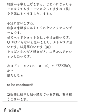
結論から申し上げますと、じじいになったら
じゃなくてもうじじいになってますね（笑）
ララ死にまくりました。すまん！
手短に言いますね。
印象は息継ぎを与えてくれないアクションゲ
ームです。
弓でヘッドショットを狙うのは面白いです。
QTEはいらないと思いました。ストレスが凄
いです。結局面白いです（笑）
やっぱメタルギア好きだと、ステルスアクシ
ョンしたいです。
次は「ノーモア⭐︎ヒーローズ」か「SEKIRO」
か‥
狼だしなぁ
to be continued!
🐺医療に従事し戦い続けている皆様、有り難
うございます。