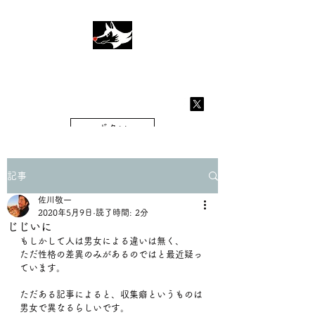
TOKKI WOLF
tokyowolf2018@gmail.com
ボタン
記事
佐川敬一
2020年5月9日
読了時間: 2分
じじいに
もしかして人は男女による違いは無く、
ただ性格の差異のみがあるのではと最近疑っ
ています。
ただある記事によると、収集癖というものは
男女で異なるらしいです。